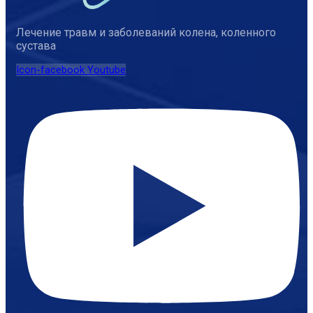
Лечение травм и заболеваний колена, коленного
сустава
Icon-facebook
Youtube