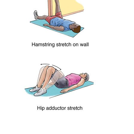
Частичная замена коленного
сустава
Реабилитация после операции
Реабилитация после корригирующей
остеотомии
Реабилитация после
одномыщелкового
эндопротезирования
Реабилитация после
эндопротезирования
Реабилитация после
артроскопической пластики ПКС
Подготовка к операции
Советы при госпитализации
Перечень документов и анализов для
плановой госпитализации
Осложнения после операций
Осложнения после
эндопротезирования